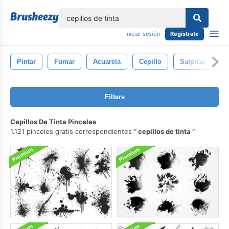
lose
Iniciar sesión
Regístrate
Pintar
Fumar
Acuarela
Cepillo
Salpicar
S
Filters
Cepillos De Tinta Pinceles
1.121 pinceles gratis correspondientes
cepillos de tinta