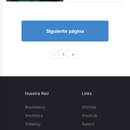
Siguiente página
1
Nuestra Red
Links
Brusheezy
Ofertas
Vecteezy
Anuncie
Videezy
Apoyo