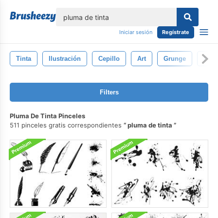
lose
Iniciar sesión
Regístrate
Tinta
Ilustración
Cepillo
Art
Grunge
Pint
Filters
Pluma De Tinta Pinceles
511 pinceles gratis correspondientes
pluma de tinta