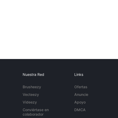
Nuestra Red
Links
Brusheezy
Ofertas
Vecteezy
Anuncie
Videezy
Apoyo
Conviértase en
DMCA
colaborador