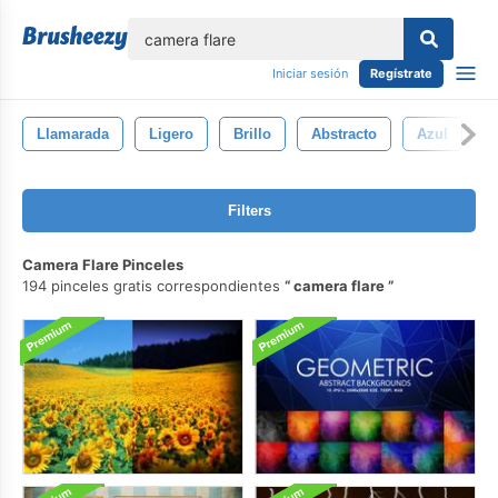
lose
Iniciar sesión
Regístrate
Llamarada
Ligero
Brillo
Abstracto
Azul
F
Filters
Camera Flare Pinceles
194 pinceles gratis correspondientes
camera flare