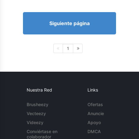
Siguiente página
1
Nuestra Red
Links
Brusheezy
Ofertas
Vecteezy
Anuncie
Videezy
Apoyo
Conviértase en
DMCA
colaborador