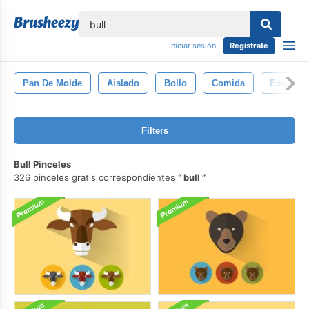
lose
Iniciar sesión
Regístrate
Pan De Molde
Aislado
Bollo
Comida
Empared
Filters
Bull Pinceles
326 pinceles gratis correspondientes
bull