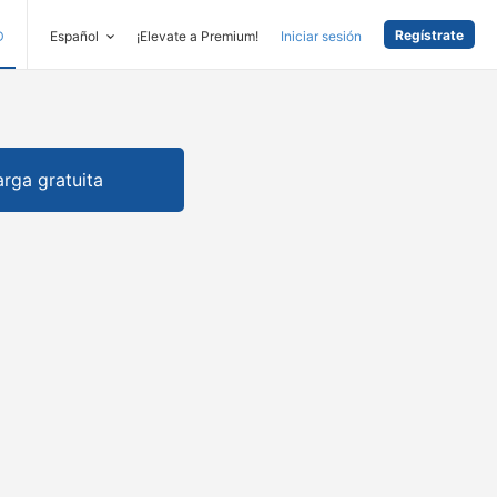
Regístrate
D
Español
¡Elevate a Premium!
Iniciar sesión
rga gratuita