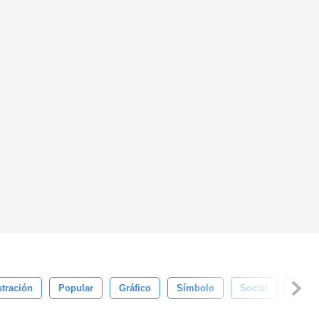
stración
Popular
Gráfico
Símbolo
Social
Labio