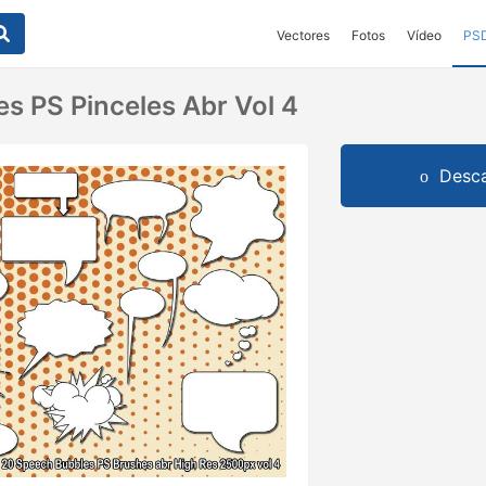
Vectores
Fotos
Vídeo
PS
s PS Pinceles Abr Vol 4
Desca