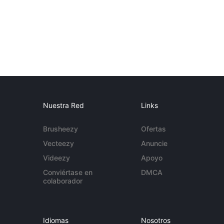
Nuestra Red
Links
Brusheezy
Ofertas
Vecteezy
Anuncie
Videezy
Apoyo
Conviértase en
DMCA
colaborador
Idiomas
Nosotros