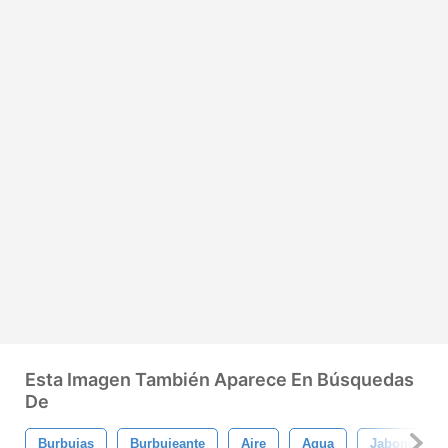
Esta Imagen También Aparece En Búsquedas
De
Burbujas
Burbujeante
Aire
Agua
Jabonoso