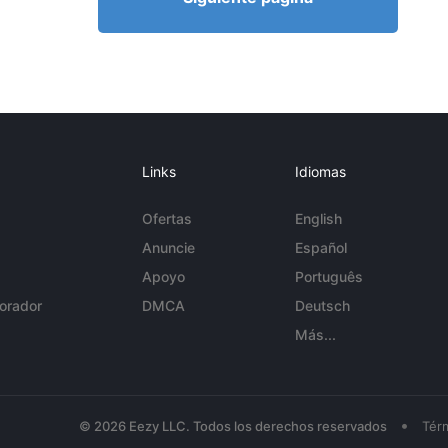
Links
Idiomas
Ofertas
English
Anuncie
Español
Apoyo
Português
orador
DMCA
Deutsch
Más...
•
© 2026 Eezy LLC. Todos los derechos reservados
Tér