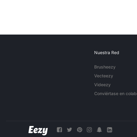
Nuestra Red
Brusheezy
Vecteezy
Videezy
Conviértase en colab