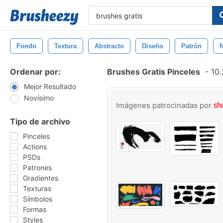
Fondo
Textura
Abstracto
Diseño
Patrón
N
Ordenar por:
Brushes Gratis Pinceles
-
10.
Mejor Resultado
Novísimo
Imágenes patrocinadas por
Tipo de archivo
Pinceles
Actions
PSDs
Patrones
Gradientes
Texturas
Símbolos
Formas
Styles