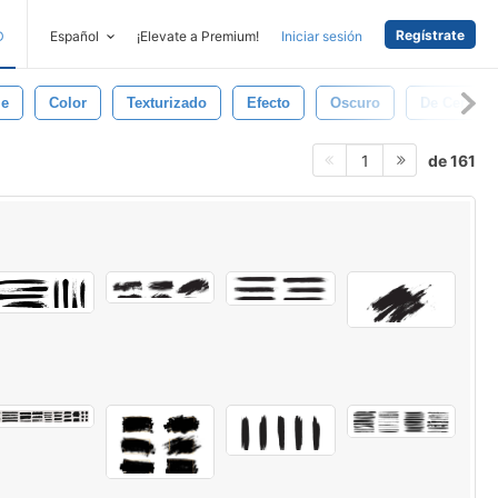
Regístrate
D
Español
¡Elevate a Premium!
Iniciar sesión
ie
Color
Texturizado
Efecto
Oscuro
De Cerca
de 161
1