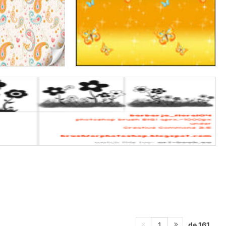
de 161
1