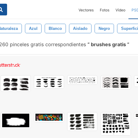
Vectores
Fotos
Vídeo
PS
aturaleza
Azul
Blanco
Aislado
Negro
Superfic
260 pinceles gratis correspondientes
brushes gratis