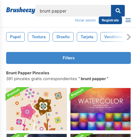
lose
Iniciar sesión
Regístrate
Papel
Textura
Diseño
Tarjeta
Vendimia
I
Filters
Brunt Papper Pinceles
391 pinceles gratis correspondientes
brunt papper