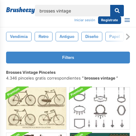
lose
Iniciar sesión
Regístrate
Vendimia
Retro
Antiguo
Diseño
Papel
Fo
Filters
Brosses Vintage Pinceles
4.346 pinceles gratis correspondientes
brosses vintage