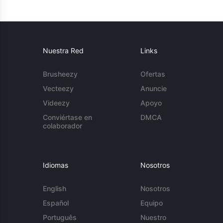
Nuestra Red
Links
Brusheezy
Ofertas
Vecteezy
Anuncie
Videezy
Apoyo
Conviértase en
DMCA
colaborador
Idiomas
Nosotros
English
Nosotros
Español
Equipo
Português
Nuestro