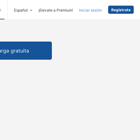
Regístrate
D
Español
¡Elevate a Premium!
Iniciar sesión
rga gratuita