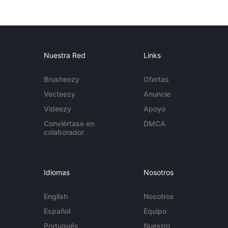
Nuestra Red
Links
Brusheezy
Ofertas
Vecteezy
Anuncie
Videezy
Apoyo
Conviértase en
DMCA
colaborador
Idiomas
Nosotros
English
Nosotros
Español
Equipo
Português
Nuestro