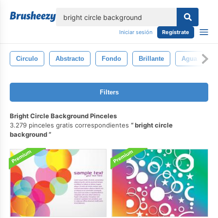
lose
Iniciar sesión
Regístrate
Circulo
Abstracto
Fondo
Brillante
Agua
T
Filters
Bright Circle Background Pinceles
3.279 pinceles gratis correspondientes
bright circle
background