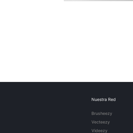
Nuestra Red
Brusheezy
Vecteezy
Videezy