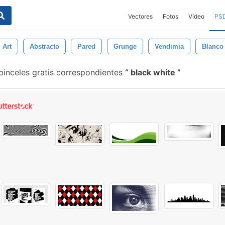
Vectores
Fotos
Vídeo
PS
Art
Abstracto
Pared
Grunge
Vendimia
Blanco
pinceles gratis correspondientes
black white