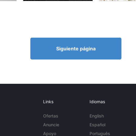
Siguiente página
Links
Idiomas
Ofertas
English
Anuncie
Español
Apoyo
Português