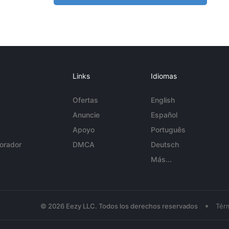
Links
Idiomas
Ofertas
English
Anuncie
Español
Apoyo
Português
orador
DMCA
Deutsch
Más...
•
© 2026 Eezy LLC. Todos los derechos reservados
Tér