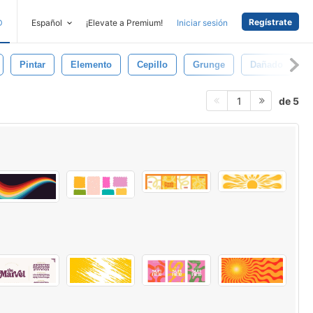
Regístrate
D
Español
¡Elevate a Premium!
Iniciar sesión
Pintar
Elemento
Cepillo
Grunge
Dañado
de 5
1