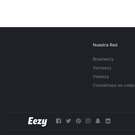
Nuestra Red
Brusheezy
Vecteezy
Videezy
Conviértase en colab