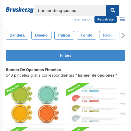
lose
Iniciar sesión
Regístrate
Bandera
Diseño
Patrón
Fondo
Retro
Ven
Filters
Banner De Opciones Pinceles
548 pinceles gratis correspondientes
banner de opciones