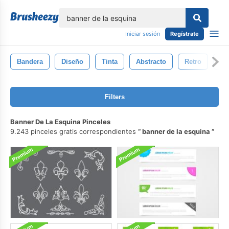
lose
Iniciar sesión
Regístrate
Bandera
Diseño
Tinta
Abstracto
Retro
Pa
Filters
Banner De La Esquina Pinceles
9.243 pinceles gratis correspondientes
banner de la esquina