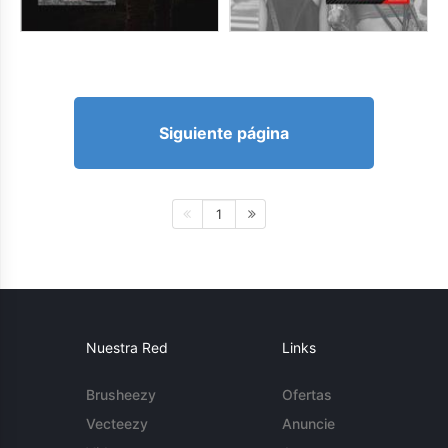
Siguiente página
1
Nuestra Red
Links
Brusheezy
Ofertas
Vecteezy
Anuncie