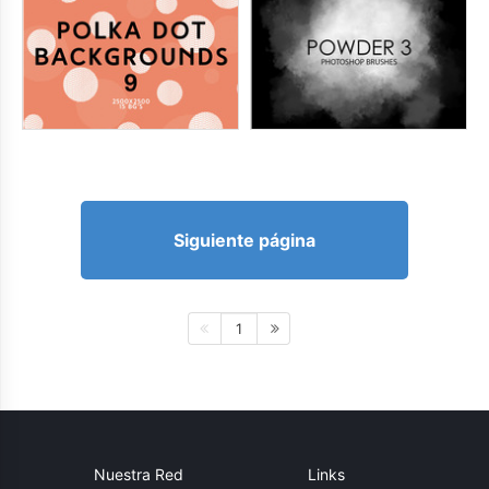
Siguiente página
1
Nuestra Red
Links