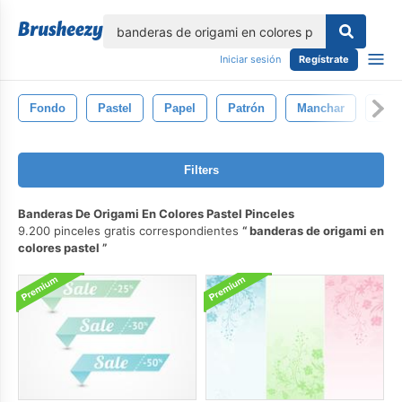
lose
Iniciar sesión
Regístrate
Fondo
Pastel
Papel
Patrón
Manchar
Pint
Filters
Banderas De Origami En Colores Pastel Pinceles
9.200 pinceles gratis correspondientes
banderas de origami en
colores pastel