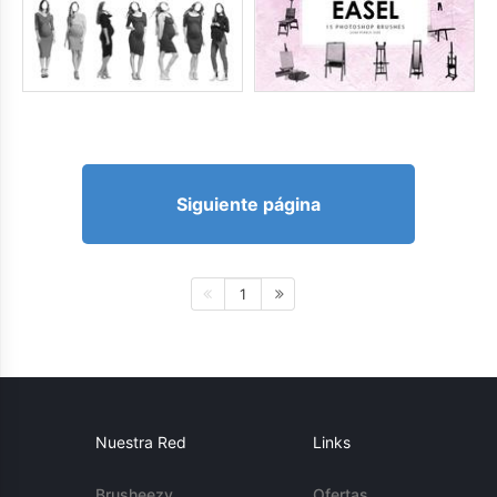
Siguiente página
1
Nuestra Red
Links
Brusheezy
Ofertas