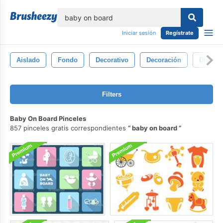
lose
Iniciar sesión
Regístrate
Aislado
Fondo
Decorativo
Decoración
Diseño
Filters
Baby On Board Pinceles
857 pinceles gratis correspondientes
baby on board