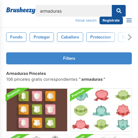
lose
Iniciar sesión
Regístrate
Fondo
Proteger
Caballero
Proteccion
Espada
Filters
Armaduras Pinceles
106 pinceles gratis correspondientes
armaduras