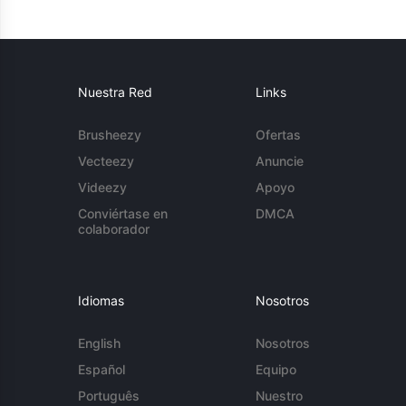
Nuestra Red
Links
Brusheezy
Ofertas
Vecteezy
Anuncie
Videezy
Apoyo
Conviértase en
DMCA
colaborador
Idiomas
Nosotros
English
Nosotros
Español
Equipo
Português
Nuestro