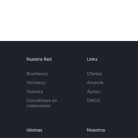
Nuestra Red
Links
Brusheezy
Ofertas
Vecteezy
Anuncie
Videezy
Apoyo
Conviértase en
DMCA
colaborador
Idiomas
Nosotros