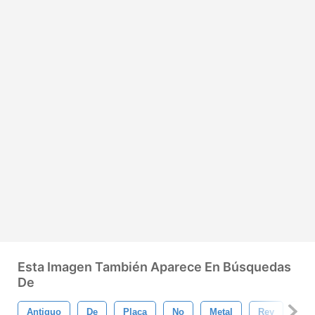
Esta Imagen También Aparece En Búsquedas
De
Antiguo
De
Placa
No
Metal
Rey
Le