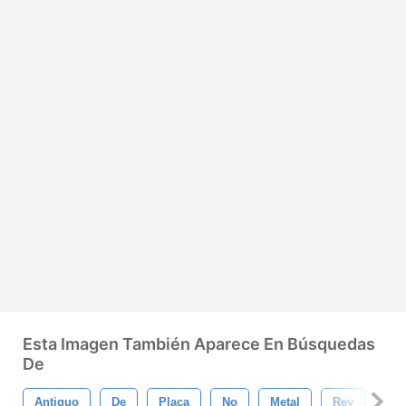
Esta Imagen También Aparece En Búsquedas
De
Antiguo
De
Placa
No
Metal
Rey
Le