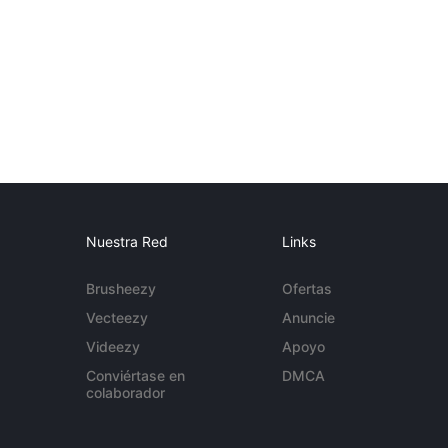
Nuestra Red
Links
Brusheezy
Ofertas
Vecteezy
Anuncie
Videezy
Apoyo
Conviértase en
DMCA
colaborador