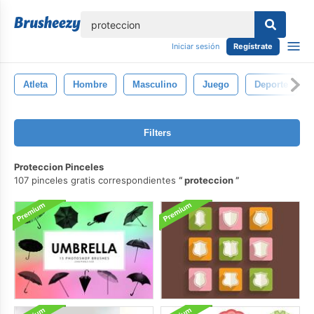
lose
Iniciar sesión
Regístrate
Atleta
Hombre
Masculino
Juego
Deporte
Filters
Proteccion Pinceles
107 pinceles gratis correspondientes
proteccion