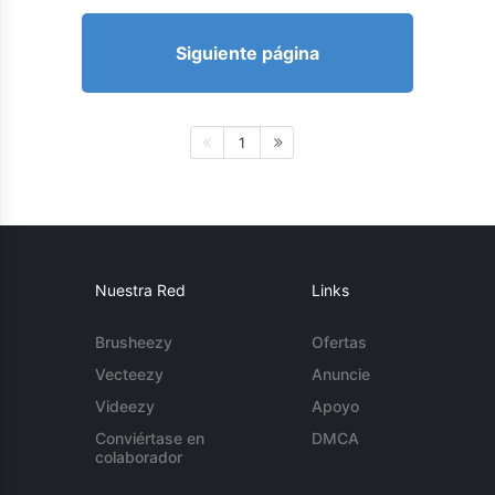
Siguiente página
1
Nuestra Red
Links
Brusheezy
Ofertas
Vecteezy
Anuncie
Videezy
Apoyo
Conviértase en
DMCA
colaborador