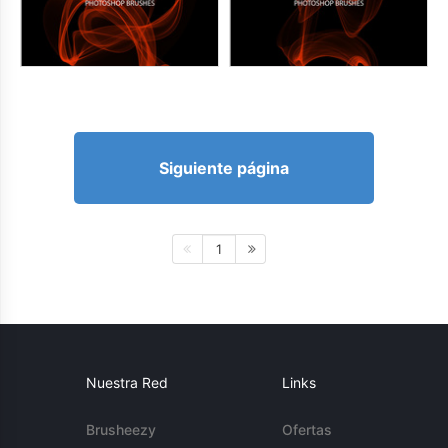
Siguiente página
1
Nuestra Red
Links
Brusheezy
Ofertas