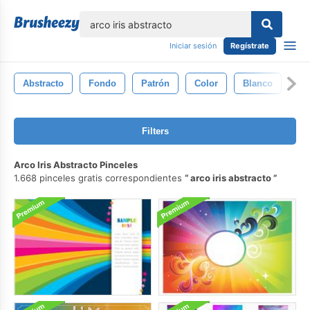
lose
Iniciar sesión
Regístrate
Abstracto
Fondo
Patrón
Color
Blanco
An
Filters
Arco Iris Abstracto Pinceles
1.668 pinceles gratis correspondientes
arco iris abstracto