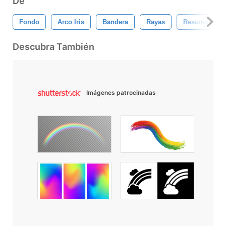
De
Fondo
Arco Iris
Bandera
Rayas
Resumen Arco
Descubra También
Imágenes patrocinadas