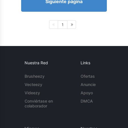
Siguiente página
1
Nuestra Red
Links
Brusheezy
Ofertas
Vecteezy
Anuncie
Videezy
Apoyo
Conviértase en
DMCA
colaborador