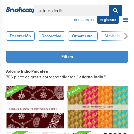
lose
Iniciar sesión
Regístrate
Decoración
Decorativo
Ornamental
Símbolo
N
Filters
Adorno Indio Pinceles
756 pinceles gratis correspondientes
adorno indio