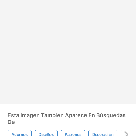
Esta Imagen También Aparece En Búsquedas
De
Adornos
Diseños
Patrones
Decoración
Papel