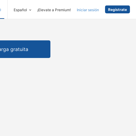
Regístrate
D
Español
¡Elevate a Premium!
Iniciar sesión
rga gratuita