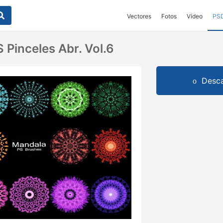
Vectores
Fotos
Vídeo
PS
 Pinceles Abr. Vol.6
Desca