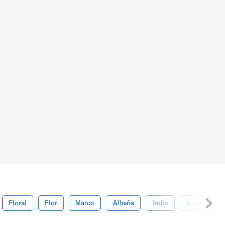
Floral
Flor
Marco
Alheña
Indio
Meditación