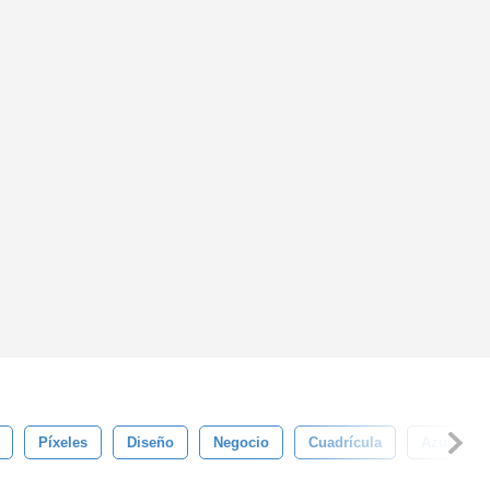
Píxeles
Diseño
Negocio
Cuadrícula
Azulejo