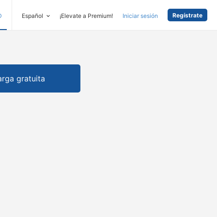
Regístrate
D
Español
¡Elevate a Premium!
Iniciar sesión
rga gratuita