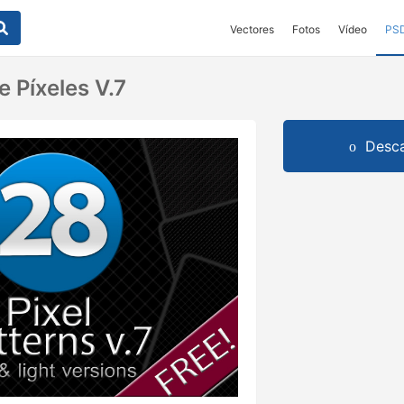
Vectores
Fotos
Vídeo
PS
 Píxeles V.7
Desca