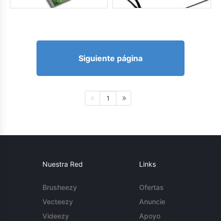
Siguiente página
1
Nuestra Red
Links
Brusheezy
Ofertas
Vecteezy
Anuncie
Videezy
Apoyo