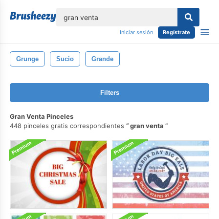
lose
Iniciar sesión
Regístrate
Grunge
Sucio
Grande
Filters
Gran Venta Pinceles
448 pinceles gratis correspondientes
gran venta