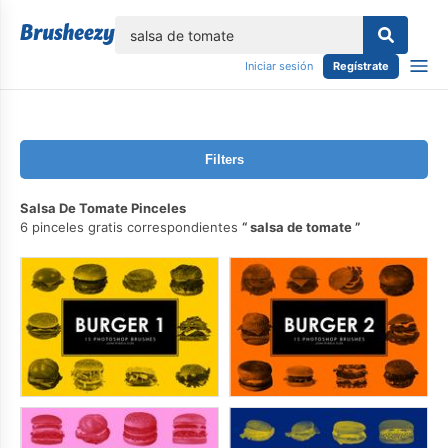
lose
Iniciar sesión
Regístrate
Filters
Salsa De Tomate Pinceles
6 pinceles gratis correspondientes
salsa de tomate