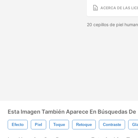
ACERCA DE LAS LIC
20 cepillos de piel huma
Esta Imagen También Aparece En Búsquedas De
Efecto
Piel
Toque
Retoque
Contraste
Gl