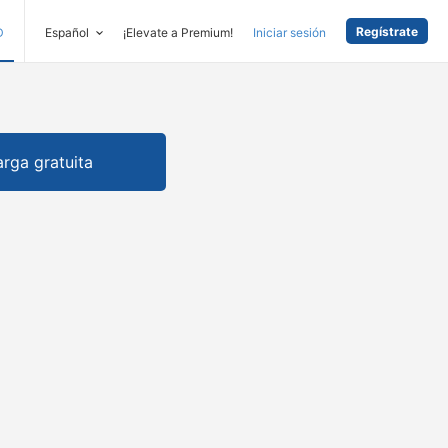
Regístrate
D
Español
¡Elevate a Premium!
Iniciar sesión
rga gratuita