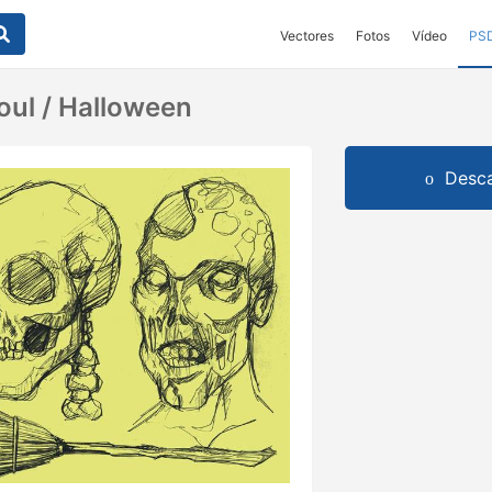
Vectores
Fotos
Vídeo
PS
ul / Halloween
Desca