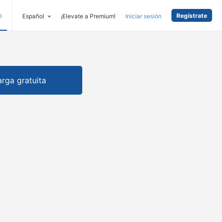
Regístrate
D
Español
¡Elevate a Premium!
Iniciar sesión
rga gratuita