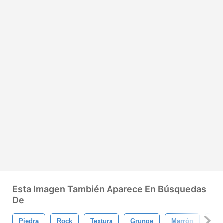
Esta Imagen También Aparece En Búsquedas
De
Piedra
Rock
Textura
Grunge
Marrón
Ant