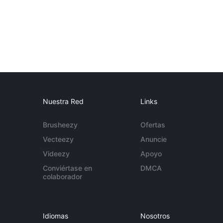
Nuestra Red
Links
Brusheezy
Ofertas
Vecteezy
Anuncie
Videezy
Apoyo
Conviértase en
DMCA
colaborador
Idiomas
Nosotros