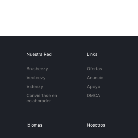
Nuestra Red
Links
Brusheezy
Ofertas
Vecteezy
Anuncie
Videezy
Apoyo
Conviértase en
DMCA
colaborador
Idiomas
Nosotros