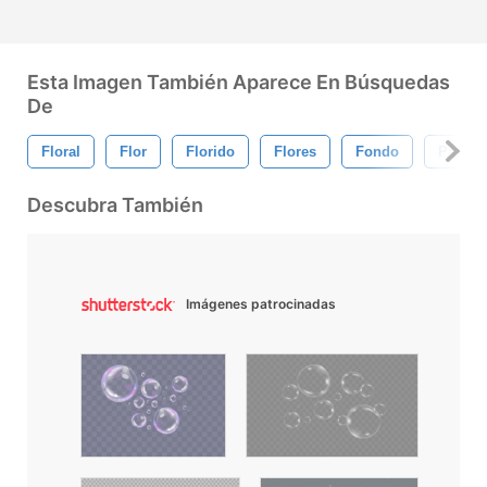
Esta Imagen También Aparece En Búsquedas
De
Floral
Flor
Florido
Flores
Fondo
Papel 
Descubra También
Imágenes patrocinadas