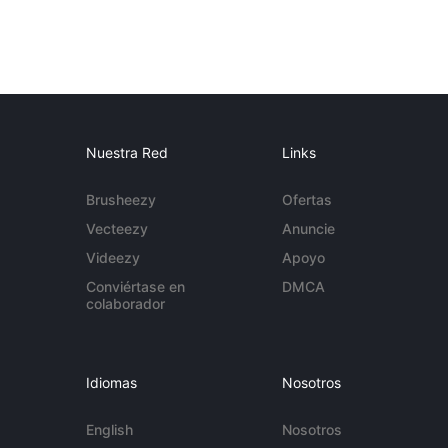
Nuestra Red
Links
Brusheezy
Ofertas
Vecteezy
Anuncie
Videezy
Apoyo
Conviértase en
DMCA
colaborador
Idiomas
Nosotros
English
Nosotros