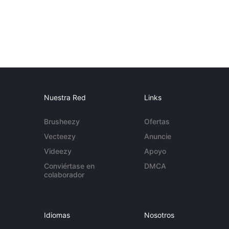
Nuestra Red
Links
Brusheezy
Ofertas
Vecteezy
Anuncie
Videezy
Apoyo
Conviértase en
DMCA
colaborador
Idiomas
Nosotros