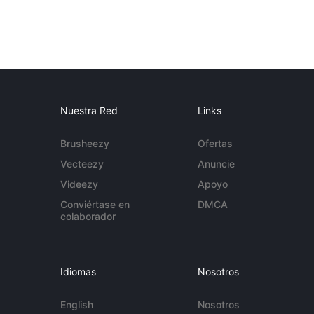
Nuestra Red
Links
Brusheezy
Ofertas
Vecteezy
Anuncie
Videezy
Apoyo
Conviértase en
DMCA
colaborador
Idiomas
Nosotros
English
Nosotros