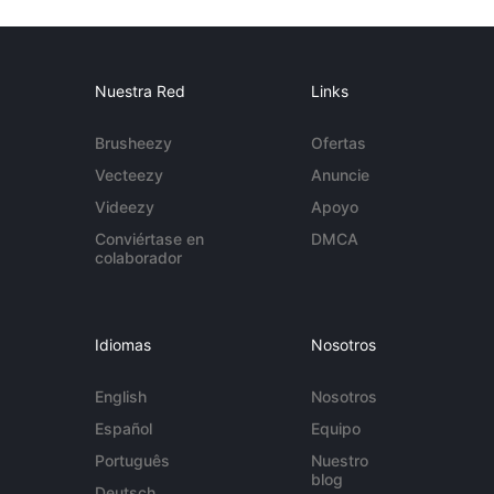
Nuestra Red
Links
Brusheezy
Ofertas
Vecteezy
Anuncie
Videezy
Apoyo
Conviértase en
DMCA
colaborador
Idiomas
Nosotros
English
Nosotros
Español
Equipo
Português
Nuestro
blog
Deutsch