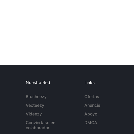
Nuestra Red
Links
Brusheezy
Ofertas
Vecteezy
Anuncie
Videezy
Apoyo
Conviértase en
DMCA
colaborador