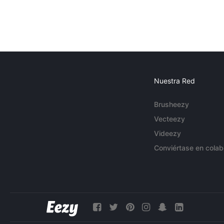
Nuestra Red
Brusheezy
Vecteezy
Videezy
Conviértase en colab