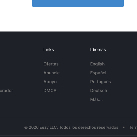
Links
Idiomas
Ofertas
English
Anuncie
Español
Apoyo
Português
orador
DMCA
Deutsch
Más...
•
© 2026 Eezy LLC. Todos los derechos reservados
Tér