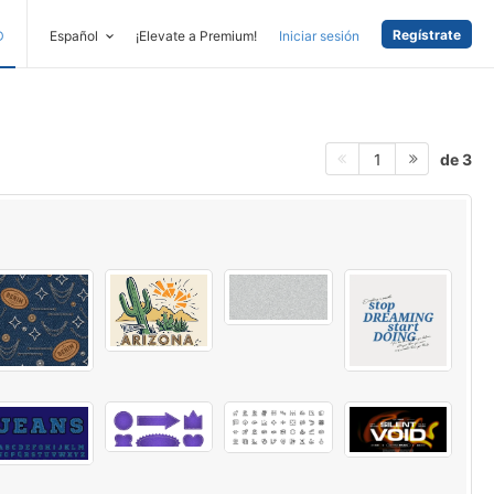
Regístrate
D
Español
¡Elevate a Premium!
Iniciar sesión
de 3
1