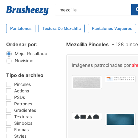
Pantalones
Textura De Mezclilla
Pantalones Vaqueros
Ordenar por:
Mezclilla Pinceles
-
128 pince
Mejor Resultado
Novísimo
Imágenes patrocinadas por
Tipo de archivo
Pinceles
Actions
PSDs
Patrones
Gradientes
Texturas
Símbolos
Formas
Styles