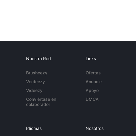
Nuestra Red
Links
Brusheezy
Ofertas
Vecteezy
Anuncie
Videezy
Apoyo
Conviértase en
DMCA
colaborador
Idiomas
Nosotros