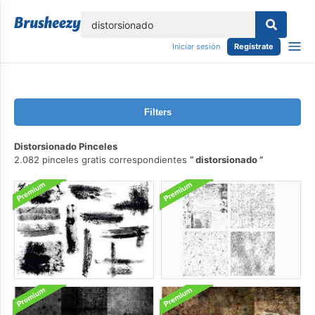
lose
Iniciar sesión
Regístrate
Filters
Distorsionado Pinceles
2.082 pinceles gratis correspondientes
distorsionado