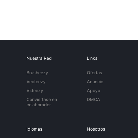
Nuestra Red
Links
Brusheezy
Ofertas
Vecteezy
Anuncie
Videezy
Apoyo
Conviértase en
DMCA
colaborador
Idiomas
Nosotros