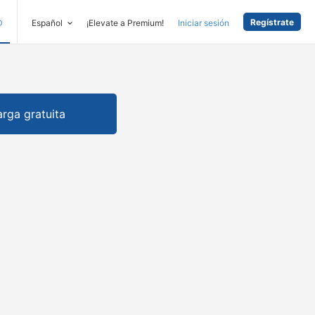
Regístrate
D
Español
¡Elevate a Premium!
Iniciar sesión
rga gratuita