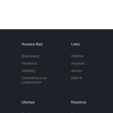
Nuestra Red
Links
Brusheezy
Ofertas
Vecteezy
Anuncie
Videezy
Apoyo
Conviértase en
DMCA
colaborador
Idiomas
Nosotros