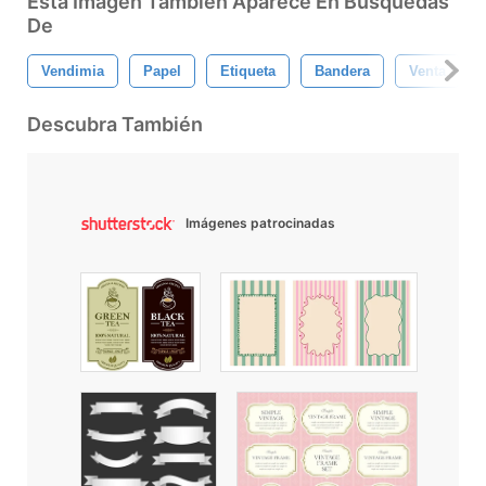
Esta Imagen También Aparece En Búsquedas
De
Vendimia
Papel
Etiqueta
Bandera
Venta
Descubra También
Imágenes patrocinadas