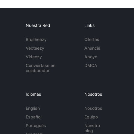
Nuestra Red
Links
Brusheezy
Ofertas
Vecteezy
Anuncie
Videezy
Apoyo
Conviértase en
DMCA
colaborador
Idiomas
Nosotros
English
Nosotros
Español
Equipo
Português
Nuestro
blog