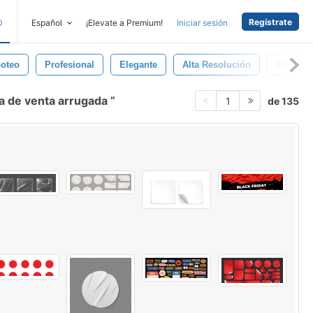
Regístrate
D
Español
¡Elevate a Premium!
Iniciar sesión
oteo
Profesional
Elegante
Alta Resolución
Artístico
a de venta arrugada
de 135
1