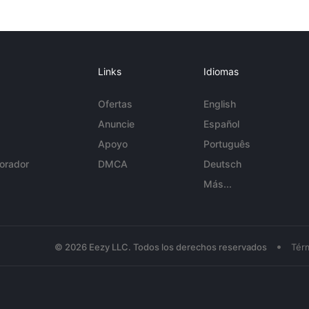
Links
Idiomas
Ofertas
English
Anuncie
Español
Apoyo
Português
orador
DMCA
Deutsch
Más...
•
© 2026 Eezy LLC. Todos los derechos reservados
Tér