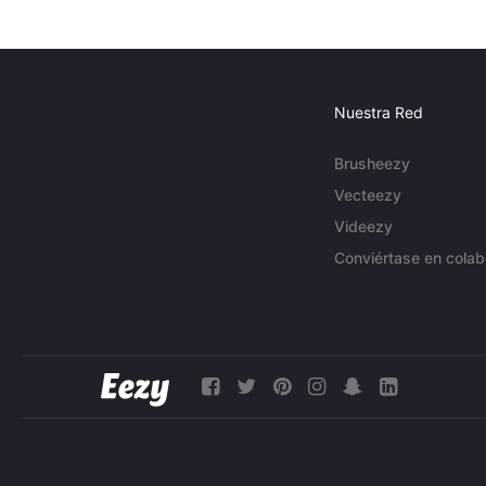
Nuestra Red
Brusheezy
Vecteezy
Videezy
Conviértase en colab