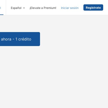
Regístrate
D
Español
¡Elevate a Premium!
Iniciar sesión
ahora - 1 crédito