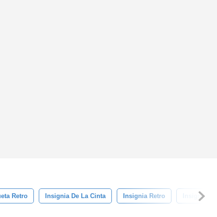
ueta Retro
Insignia De La Cinta
Insignia Retro
Insignia D